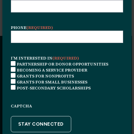
QA
PHONE
(REQUIRED)
I’M INTERESTED IN
(REQUIRED)
Lorem ipsum
PARTNERSHIP OR DONOR OPPORTUNITIES
BECOMING A SERVICE PROVIDER
GRANTS FOR NONPROFITS
dolor sit amet,
GRANTS FOR SMALL BUSINESSES
POST-SECONDARY SCHOLARSHIPS
consectetur
CAPTCHA
adipiscing elit in